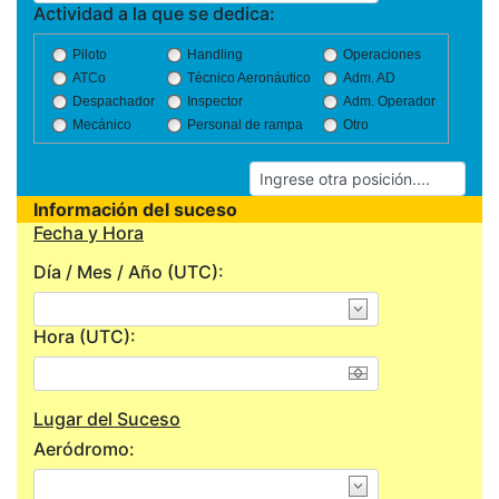
Actividad a la que se dedica:
Piloto
Handling
Operaciones
ATCo
Técnico Aeronáutico
Adm. AD
Despachador
Inspector
Adm. Operador
Mecánico
Personal de rampa
Otro
Información del suceso
Fecha y Hora
Día / Mes / Año (UTC):
Hora (UTC):
Lugar del Suceso
Aeródromo: